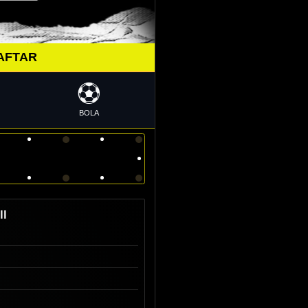
AFTAR
BOLA
ll