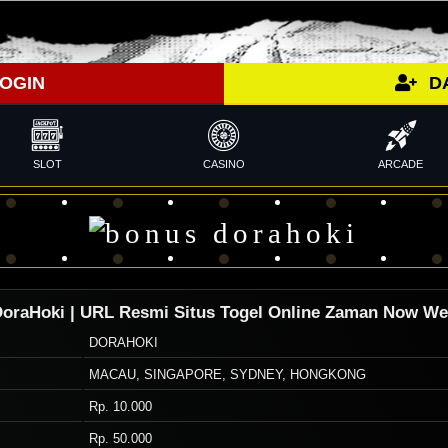
OGIN
D
SLOT
CASINO
ARCADE
oraHoki | URL Resmi Situs Togel Online Zaman Now We
DORAHOKI
MACAU, SINGAPORE, SYDNEY, HONGKONG
Rp. 10.000
Rp. 50.000